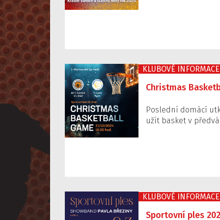
KLUBOVÉ INFORMACE
Christmas Basketb
Poslední domácí utkán
užít basket v předv
KLUBOVÉ INFORMACE
Sportovní ples 20