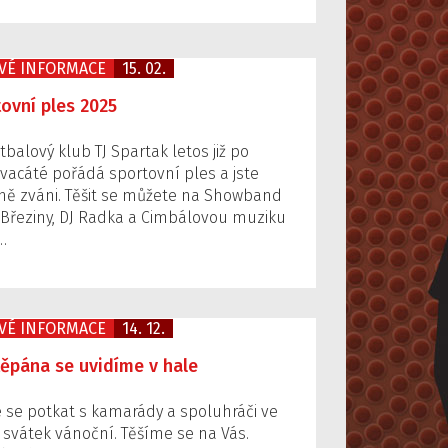
VÉ INFORMACE
15. 02.
ovní ples 2025
balový klub TJ Spartak letos již po
vacáté pořádá sportovní ples a jste
ně zváni. Těšit se můžete na Showband
 Březiny, DJ Radka a Cimbálovou muziku
.…
VÉ INFORMACE
14. 12.
ěpána se uvidíme v hale
e se potkat s kamarády a spoluhráči ve
 svátek vánoční. Těšíme se na Vás.