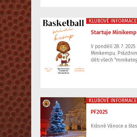
KLUBOVÉ INFORMACE
Startuje Minikemp
V pondělí 28. 7. 2025
Minikempu. Prázdnin
děti všech "minikateg
KLUBOVÉ INFORMACE
PF2025
Krásné Vánoce a šťas