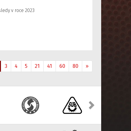
ledy v roce 2023
3
4
5
21
41
60
80
»
Další