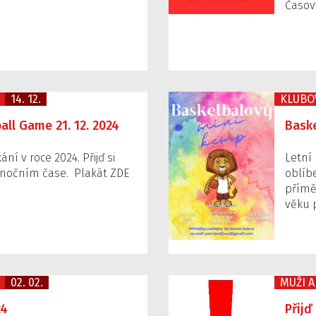
Časov
14. 12.
KLUBO
all Game 21. 12. 2024
Bask
í v roce 2024. Přijď si
Letní 
ánočním čase. Plakát ZDE
oblíb
přímě
věku 
02. 02.
MUŽI A
24
Přijď