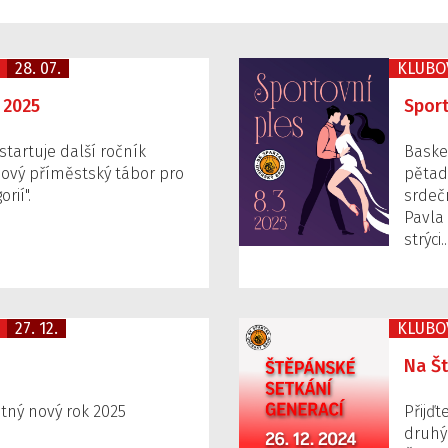
28. 07.
KLUBO
 2025
Sport
 startuje další ročník
Basket
ový příměstský tábor pro
pětad
orií".
srdeč
Pavla
strýci
27. 12.
KLUBO
Na Št
tný nový rok 2025
Přijďt
druhý