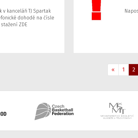
v kanceláři TJ Spartak
Napos
fonické dohodě na čísle
e stažení ZDE
«
1
2