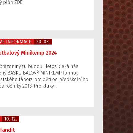
ý plán ZDE
VÉ INFORMACE
20. 03.
etbalový Minikemp 2024
prázdniny tu budou i letos! Čeká nás
ený BASKETBALOVÝ MINIKEMP formou
stského tábora pro děti od předškolního
po ročníky 2013. Pro kluky…
10. 12.
 fandit