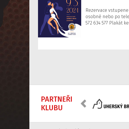
Rezervace vstupenek 
osobně nebo po tele
572 634 577 Plakát k
Předchozí
PARTNEŘI
KLUBU