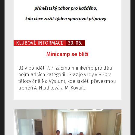
KLUBOVÉ INFORMACE
30. 06.
Minicamp se blíží
Už v pondělí 7. 7. začíná minikemp pro děti
nejmladších kategorií! Sraz je vždy v 8.30 v
tělocvičně Na Výsluní, kde si děti převezmou
trenéři A. Hladilová a M. Kovař…