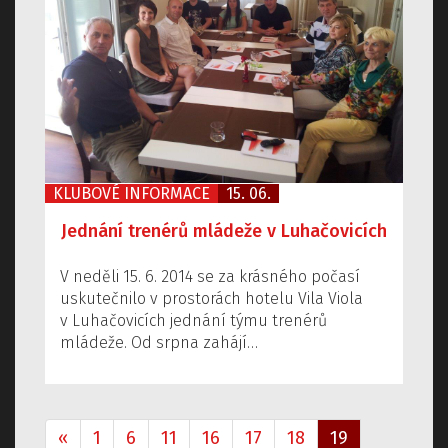
KLUBOVÉ INFORMACE
15. 06.
Jednání trenérů mládeže v Luhačovicích
V neděli 15. 6. 2014 se za krásného počasí
uskutečnilo v prostorách hotelu Vila Viola
v Luhačovicích jednání týmu trenérů
mládeže. Od srpna zahájí…
«
1
6
11
16
17
18
19