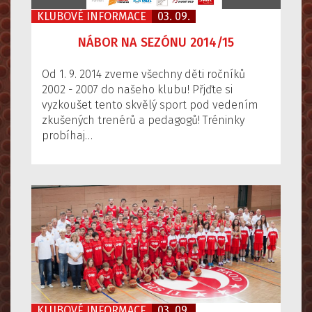
KLUBOVÉ INFORMACE
03. 09.
NÁBOR NA SEZÓNU 2014/15
Od 1. 9. 2014 zveme všechny děti ročníků
2002 - 2007 do našeho klubu! Přjďte si
vyzkoušet tento skvělý sport pod vedením
zkušených trenérů a pedagogů! Tréninky
probíhaj…
KLUBOVÉ INFORMACE
03. 09.