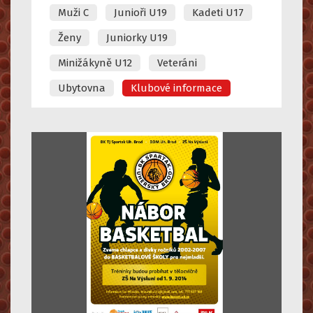
Muži C
Junioři U19
Kadeti U17
Ženy
Juniorky U19
Minižákyně U12
Veteráni
Ubytovna
Klubové informace