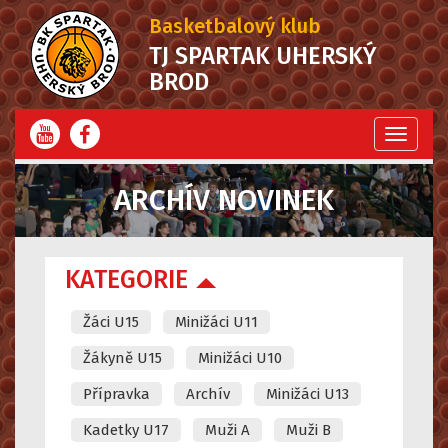
Basketbalový klub
TJ SPARTAK UHERSKÝ
BROD
Menu
ARCHÍV NOVINEK
KATEGORIE
Žáci U15
Minižáci U11
Žákyně U15
Minižáci U10
Přípravka
Archív
Minižáci U13
Kadetky U17
Muži A
Muži B