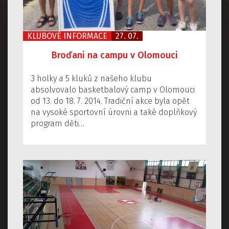
KLUBOVÉ INFORMACE
27. 07.
Broďani na campu v Olomouci
3 holky a 5 kluků z našeho klubu
absolvovalo basketbalový camp v Olomouci
od 13. do 18. 7. 2014. Tradiční akce byla opět
na vysoké sportovní úrovni a také doplňkový
program děti…