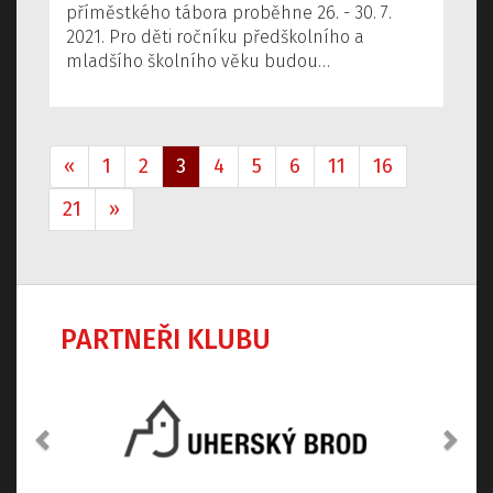
příměstkého tábora proběhne 26. - 30. 7.
2021. Pro děti ročníku předškolního a
mladšího školního věku budou…
«
1
2
3
4
5
6
11
16
21
»
PARTNEŘI KLUBU
Předchozí
Dalš