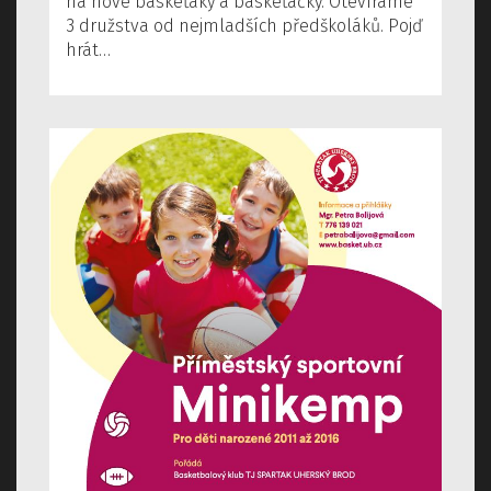
na nové baskeťáky a baskeťačky. Otevíráme
3 družstva od nejmladších předškoláků. Pojď
hrát…