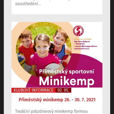
soustředění…
KLUBOVÉ INFORMACE
02. 05.
Příměstský minikemp 26. - 30. 7. 2021
Tradiční prázdninový minikemp formou