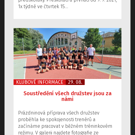
1x týdně ve čtvrtek 15…
KLUBOVÉ INFORMACE
29. 08.
Soustředění všech družstev jsou za
námi
Prázdninová příprava všech družstev
proběhla ke spokojenosti trenérů a
začínáme pracovat v běžném tréninkovém
režimu. V galerii najdete fotografie ze