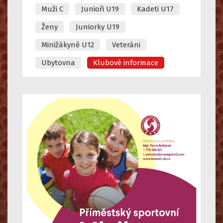
Muži C
Junioři U19
Kadeti U17
Ženy
Juniorky U19
Minižákyně U12
Veteráni
Ubytovna
Klubové informace