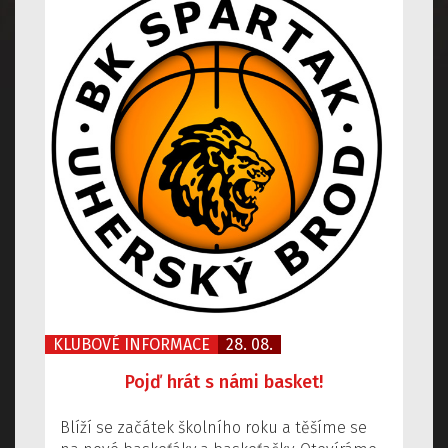
KLUBOVÉ INFORMACE
28. 08.
Pojď hrát s námi basket!
Blíží se začátek školního roku a těšíme se