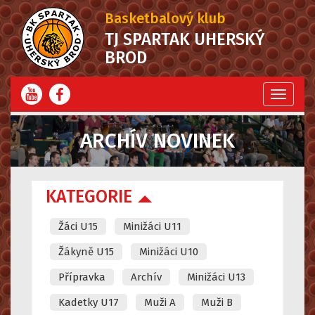
Basketbalový klub
TJ SPARTAK UHERSKÝ
BROD
Menu
ARCHÍV NOVINEK
KATEGORIE
Žáci U15
Minižáci U11
Žákyně U15
Minižáci U10
Přípravka
Archív
Minižáci U13
Kadetky U17
Muži A
Muži B