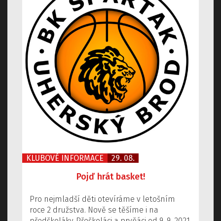
KLUBOVÉ INFORMACE
29. 08.
Pojď hrát basket!
Pro nejmladší děti otevíráme v letošním
roce 2 družstva. Nově se těšíme i na
předškoláky. Přeškoláci a prvňáci od 9. 9. 2021,