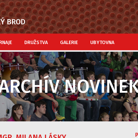
KÝ BROD
RNAJE
DRUŽSTVA
GALERIE
UBYTOVNA
ARCHÍV NOVINE
P
MGR. MILANA LÁSKY