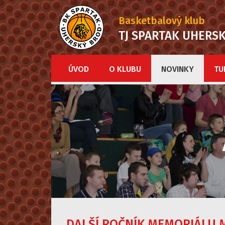
Basketbalový klub
TJ SPARTAK UHERS
ÚVOD
O KLUBU
NOVINKY
TU
DALŠÍ ROČNÍK MEMORIÁLU 