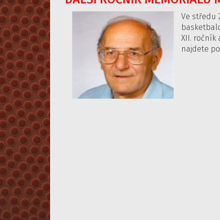
Ve středu 2
basketbalo
XII. roční
najdete p