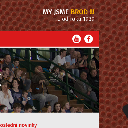
MY JSME
BROD !!!
... od roku 1939
K
oslední novinky