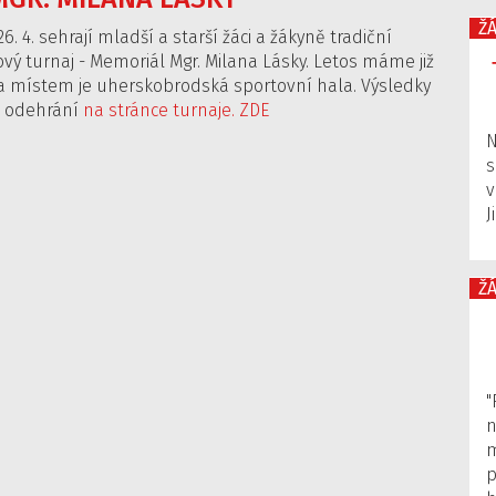
Ž
6. 4. sehrají mladší a starší žáci a žákyně tradiční
vý turnaj - Memoriál Mgr. Milana Lásky. Letos máme již
k a místem je uherskobrodská sportovní hala. Výsledky
o odehrání
na stránce turnaje. ZDE
N
s
v
J
ŽÁ
"
n
m
p