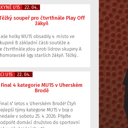
ÁKYNĚ U15
22. 04.
Těžký soupeř pro čtvrtfinále Play Off
žákyň
aše holky WU15 obsadily 4. místo ve
kupině B základní části soutěže a
e čtvrtfinále jdou proti lídrovi skupiny A
ihomoravské ligy starších žákyň. Těžký…
CI U15
22. 04.
Final 4 kategorie MU15 v Uherském
Brodě
Final 4" letos v Uherském Brodě! Čtyři
ejlepší týmy kategorie MU15 v boji o
edaile v sobotu 25. 4. 2026. Přijďte
odpořit domácí družstvo do sportovní