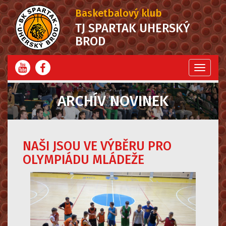
Basketbalový klub
TJ SPARTAK UHERSKÝ
BROD
Menu
ARCHÍV NOVINEK
NAŠI JSOU VE VÝBĚRU PRO
OLYMPIÁDU MLÁDEŽE