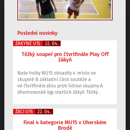
Poslední novinky
ŽÁKYNĚ U15
22. 04.
Těžký soupeř pro čtvrtfinále Play Off
žákyň
Naše holky WU15 obsadily 4. místo ve
skupině B základní části soutěže a
ve čtvrtfinále jdou proti lídrovi skupiny A
Jihomoravské ligy starších žákyň. Těžký…
ŽÁCI U15
22. 04.
Final 4 kategorie MU15 v Uherském
Brodě