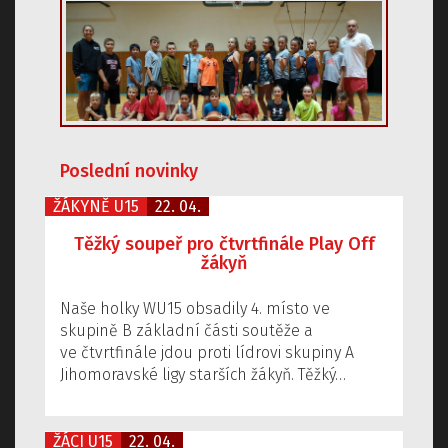
Poslední novinky
ŽÁKYNĚ U15
22. 04.
Těžký soupeř pro čtvrtfinále Play Off
žákyň
Naše holky WU15 obsadily 4. místo ve
skupině B základní části soutěže a
ve čtvrtfinále jdou proti lídrovi skupiny A
Jihomoravské ligy starších žákyň. Těžký…
ŽÁCI U15
22. 04.