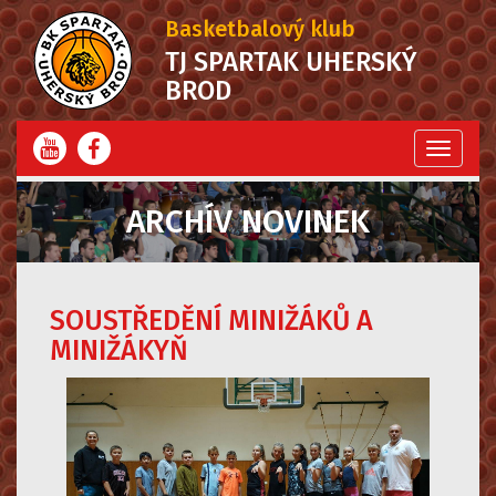
Basketbalový klub
TJ SPARTAK UHERSKÝ
BROD
Menu
ARCHÍV NOVINEK
SOUSTŘEDĚNÍ MINIŽÁKŮ A
MINIŽÁKYŇ