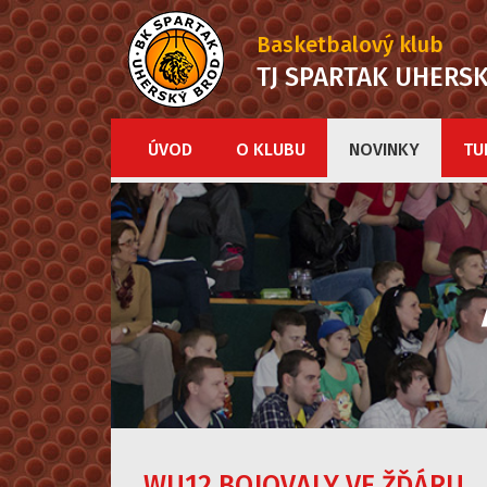
Basketbalový klub
TJ SPARTAK UHERS
ÚVOD
O KLUBU
NOVINKY
TU
WU12 BOJOVALY VE ŽĎÁRU