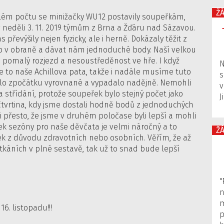
Ž
ém počtu se minižačky WU12 postavily soupeřkám,
v neděli 3. 11. 2019 týmům z Brna a Žďáru nad Sázavou.
 převýšily nejen fyzicky, ale i herně. Dokázaly těžit z
b v obraně a dávat nám jednoduché body. Naší velkou
e pomalý rozjezd a nesoustředěnost ve hře. I když
N
je to naše Achillova pata, takže i nadále musíme tuto
s
ylo zpočátku vyrovnané a vypadalo nadějně. Nemohli
v
střídání, protože soupeřek bylo stejný počet jako
J
čtvrtina, kdy jsme dostali hodně bodů z jednoduchých
i přesto, že jsme v druhém poločase byli lepší a mohli
ek sezóny pro naše děvčata je velmi náročný a to
ŽÁ
 z důvodu zdravotních nebo osobních. Věřím, že až
tkáních v plné sestavě, tak už to snad bude lepší
"
n
m
6. listopadu!!!
p