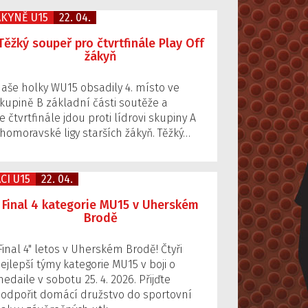
ÁKYNĚ U15
22. 04.
Těžký soupeř pro čtvrtfinále Play Off
žákyň
aše holky WU15 obsadily 4. místo ve
kupině B základní části soutěže a
e čtvrtfinále jdou proti lídrovi skupiny A
ihomoravské ligy starších žákyň. Těžký…
CI U15
22. 04.
Final 4 kategorie MU15 v Uherském
Brodě
Final 4" letos v Uherském Brodě! Čtyři
ejlepší týmy kategorie MU15 v boji o
edaile v sobotu 25. 4. 2026. Přijďte
odpořit domácí družstvo do sportovní