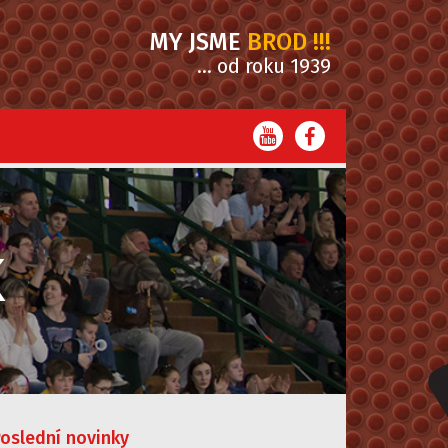
MY JSME
BROD !!!
... od roku 1939
K
oslední novinky