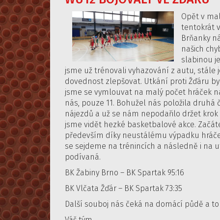
Opět v mal
tentokrát 
Brňanky nás
našich chy
slabinou j
jsme už trénovali vyhazování z autu, stále 
dovednost zlepšovat. Utkání proti Žďáru b
jsme se vymlouvat na malý počet hráček na 
nás, pouze 11. Bohužel nás položila druhá 
nájezdů a už se nám nepodařilo držet krok 
jsme vidět hezké basketbalové akce. Začát
především díky neustálému výpadku hráček
se sejdeme na trénincích a následně i na u
podívaná.
BK Žabiny Brno – BK Spartak 95:16
BK Vlčata Žďár – BK Spartak 73:35
Další souboj nás čeká na domácí půdě a to 1
Váš tým.