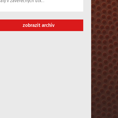
aly v závěrečných utk…
zobrazit archív