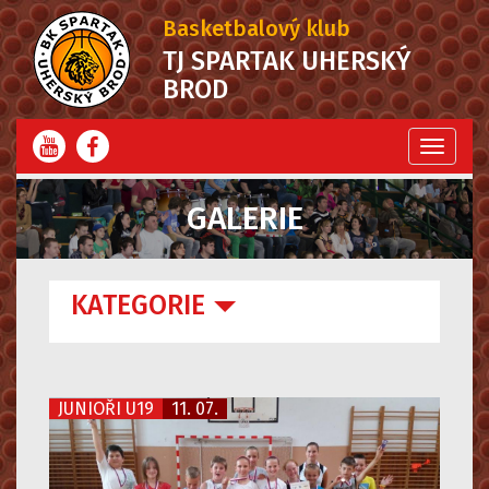
Basketbalový klub
TJ SPARTAK UHERSKÝ
BROD
Menu
GALERIE
KATEGORIE
JUNIOŘI U19
11. 07.