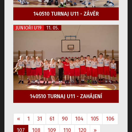
140510 TURNAJ U11 - ZÁVĚR
JUNIOŘI U19
11. 05.
140510 TURNAJ U11 - ZAHÁJENÍ
«
1
31
61
90
104
105
106
107
108
109
110
120
»