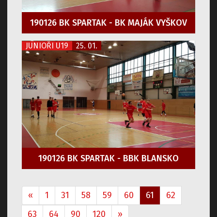
190126 BK SPARTAK - BK MAJÁK VYŠKOV
JUNIOŘI U19
25. 01.
190126 BK SPARTAK - BBK BLANSKO
«
1
31
58
59
60
61
62
63
64
90
120
»