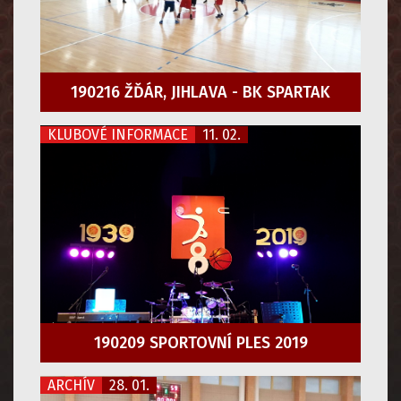
190216 ŽĎÁR, JIHLAVA - BK SPARTAK
KLUBOVÉ INFORMACE
11. 02.
190209 SPORTOVNÍ PLES 2019
ARCHÍV
28. 01.