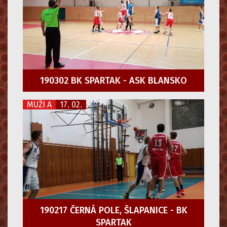
190302 BK SPARTAK - ASK BLANSKO
MUŽI A
17. 02.
190217 ČERNÁ POLE, ŠLAPANICE - BK
SPARTAK