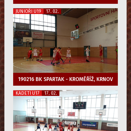
JUNIOŘI U19
17. 02.
190216 BK SPARTAK - KROMĚŘÍŽ, KRNOV
KADETI U17
17. 02.