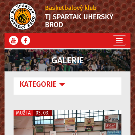
Basketbalový klub
TJ SPARTAK UHERSKÝ
BROD
Menu
GALERIE
KATEGORIE
MUŽI A
03. 03.