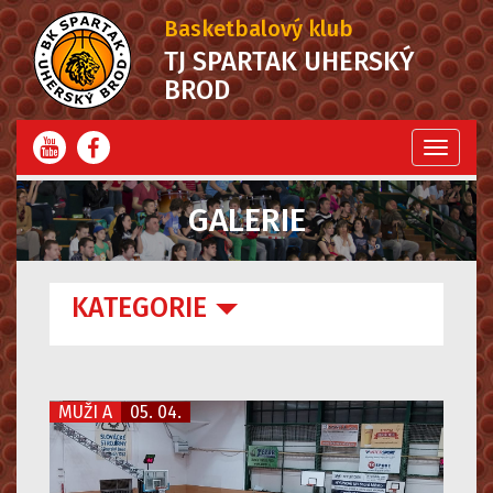
Basketbalový klub
TJ SPARTAK UHERSKÝ
BROD
Menu
GALERIE
KATEGORIE
MUŽI A
05. 04.