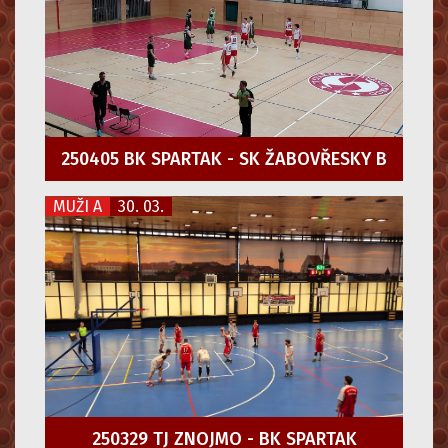
250405 BK SPARTAK - SK ŽABOVŘESKY B
MUŽI A
30. 03.
250329 TJ ZNOJMO - BK SPARTAK