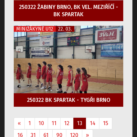
250322 ŽABINY BRNO, BK VEL. MEZIŘÍČÍ -
BK SPARTAK
MINIŽÁKYNĚ U12
22. 03.
250322 BK SPARTAK - TYGŘI BRNO
«
1
10
11
12
13
14
15
16
31
61
90
120
»