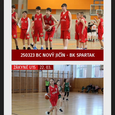
250323 BC NOVÝ JIČÍN - BK SPARTAK
ŽÁKYNĚ U15
22. 03.