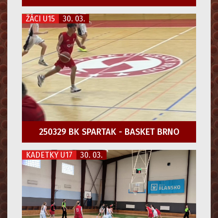
ŽÁCI U15
30. 03.
250329 BK SPARTAK - BASKET BRNO
KADETKY U17
30. 03.