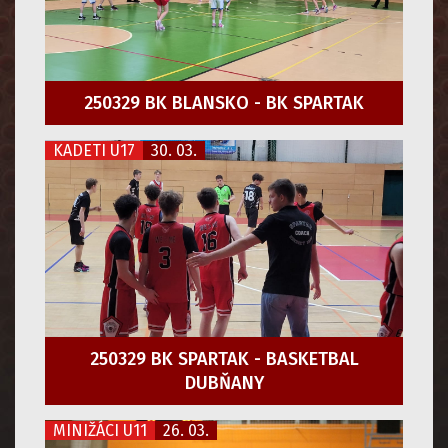
250329 BK BLANSKO - BK SPARTAK
KADETI U17
30. 03.
250329 BK SPARTAK - BASKETBAL
DUBŇANY
MINIŽÁCI U11
26. 03.