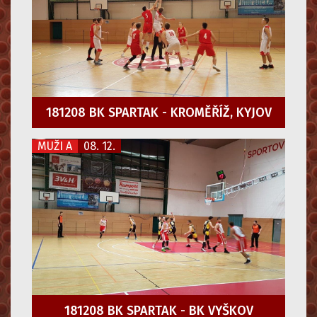
181208 BK SPARTAK - KROMĚŘÍŽ, KYJOV
MUŽI A
08. 12.
181208 BK SPARTAK - BK VYŠKOV