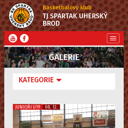
Basketbalový klub
TJ SPARTAK UHERSKÝ
BROD
Menu
GALERIE
KATEGORIE
JUNIOŘI U19
08. 12.