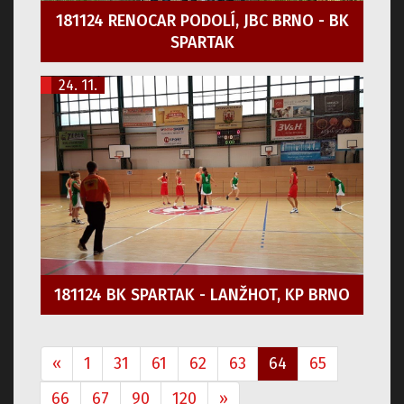
181124 RENOCAR PODOLÍ, JBC BRNO - BK
SPARTAK
24. 11.
181124 BK SPARTAK - LANŽHOT, KP BRNO
«
1
31
61
62
63
64
65
66
67
90
120
»