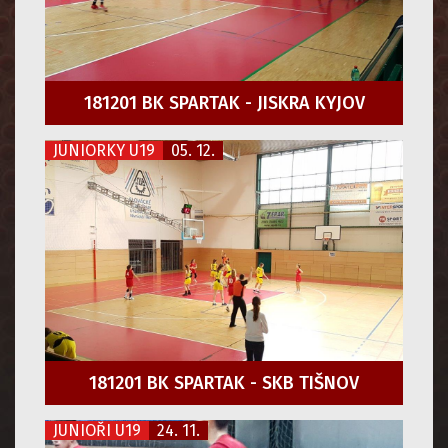
181201 BK SPARTAK - JISKRA KYJOV
JUNIORKY U19
05. 12.
181201 BK SPARTAK - SKB TIŠNOV
JUNIOŘI U19
24. 11.