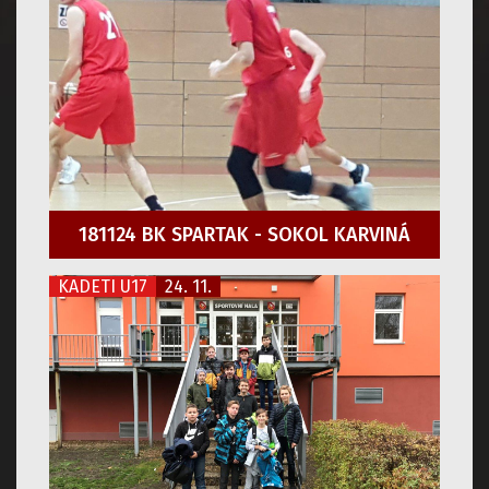
181124 BK SPARTAK - SOKOL KARVINÁ
KADETI U17
24. 11.