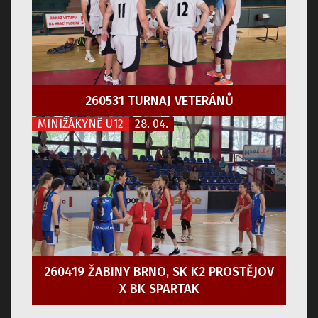
260531 TURNAJ VETERÁNŮ
MINIŽÁKYNĚ U12
28. 04.
260419 ŽABINY BRNO, SK K2 PROSTĚJOV
X BK SPARTAK