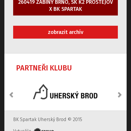
260419 ŽABINY BRNO, SK K2 PROSTĚJOV
X BK SPARTAK
zobrazit archív
PARTNEŘI KLUBU
Předchozí
Dalš
BK Spartak Uherský Brod © 2015