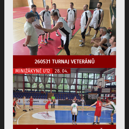
260531 TURNAJ VETERÁNŮ
MINIŽÁKYNĚ U12
28. 04.