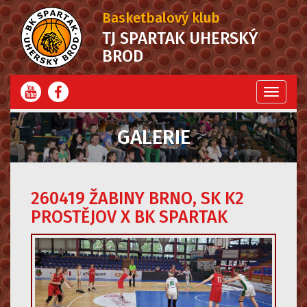
Basketbalový klub
TJ SPARTAK UHERSKÝ
BROD
Menu
GALERIE
260419 ŽABINY BRNO, SK K2
PROSTĚJOV X BK SPARTAK