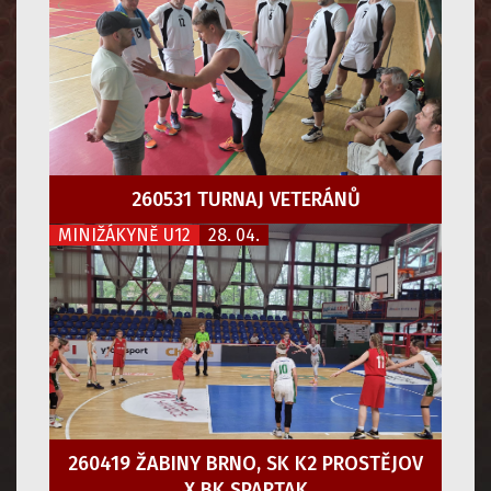
260531 TURNAJ VETERÁNŮ
MINIŽÁKYNĚ U12
28. 04.
260419 ŽABINY BRNO, SK K2 PROSTĚJOV
X BK SPARTAK