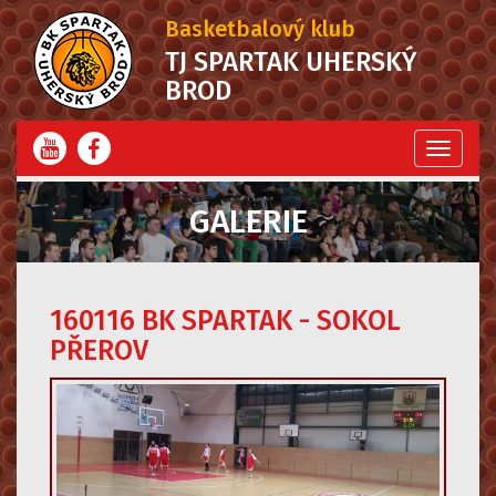
Basketbalový klub
TJ SPARTAK UHERSKÝ
BROD
Menu
GALERIE
160116 BK SPARTAK - SOKOL
PŘEROV