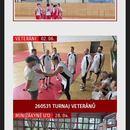
VETERÁNI
02. 06.
260531 TURNAJ VETERÁNŮ
MINIŽÁKYNĚ U12
28. 04.