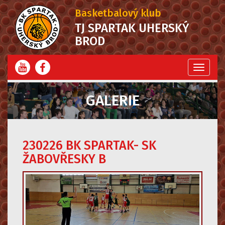
Basketbalový klub
TJ SPARTAK UHERSKÝ
BROD
Menu
GALERIE
230226 BK SPARTAK- SK
ŽABOVŘESKY B