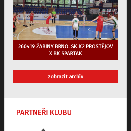
260419 ŽABINY BRNO, SK K2 PROSTĚJOV
X BK SPARTAK
zobrazit archív
PARTNEŘI KLUBU
Předchozí
Dalš