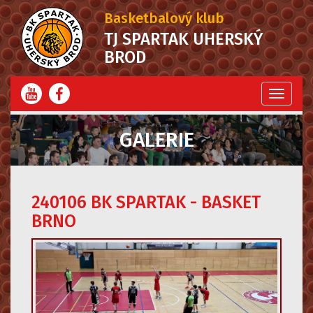
Basketbalový klub
TJ SPARTAK UHERSKÝ
BROD
Menu
GALERIE
240106 BK SPARTAK - BASKET
BRNO