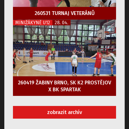
260531 TURNAJ VETERÁNŮ
MINIŽÁKYNĚ U12
28. 04.
260419 ŽABINY BRNO, SK K2 PROSTĚJOV
X BK SPARTAK
zobrazit archív