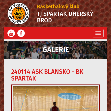
Basketbalový klub
TJ SPARTAK UHERSKÝ
BROD
Menu
GALERIE
240114 ASK BLANSKO - BK
SPARTAK