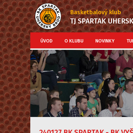
Basketbalový klub
TJ SPARTAK UHERS
ÚVOD
O KLUBU
NOVINKY
TU
240127 BK SPARTAK - BK VY