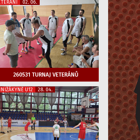
ETERÁNI
02. 06.
260531 TURNAJ VETERÁNŮ
INIŽÁKYNĚ U12
28. 04.