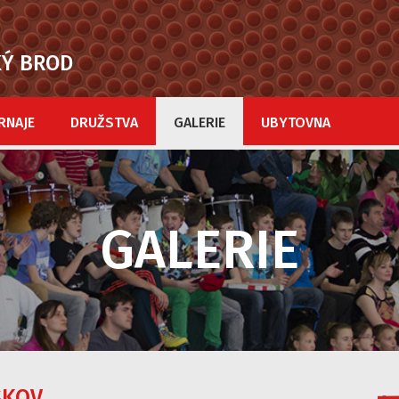
KÝ BROD
RNAJE
DRUŽSTVA
GALERIE
UBYTOVNA
GALERIE
ŠKOV