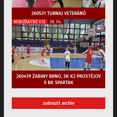
260531 TURNAJ VETERÁNŮ
MINIŽÁKYNĚ U12
28. 04.
260419 ŽABINY BRNO, SK K2 PROSTĚJOV
X BK SPARTAK
zobrazit archív