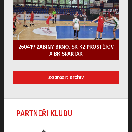
260419 ŽABINY BRNO, SK K2 PROSTĚJOV
X BK SPARTAK
zobrazit archív
PARTNEŘI KLUBU
Předchozí
Dalš