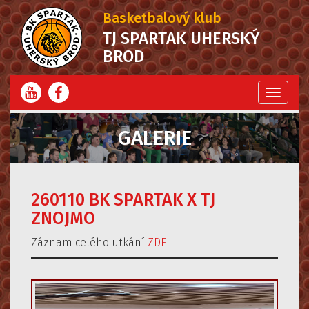
Basketbalový klub
TJ SPARTAK UHERSKÝ
BROD
Menu
GALERIE
260110 BK SPARTAK X TJ
ZNOJMO
Záznam celého utkání
ZDE