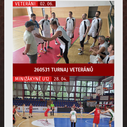
VETERÁNI
02. 06.
260531 TURNAJ VETERÁNŮ
MINIŽÁKYNĚ U12
28. 04.