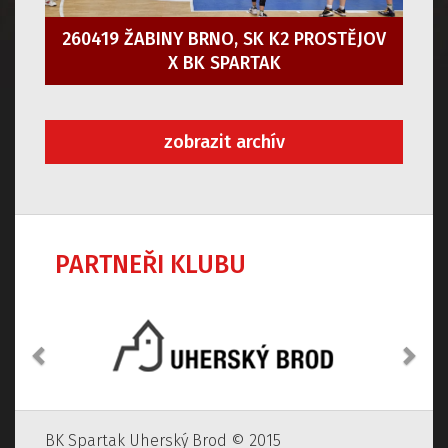
260419 ŽABINY BRNO, SK K2 PROSTĚJOV
X BK SPARTAK
zobrazit archív
PARTNEŘI KLUBU
Předchozí
Dalš
BK Spartak Uherský Brod © 2015